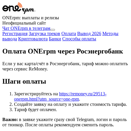
ONErpm: выплаты и релизы
Неофициальный сайт
Чат ONErpm в телеграм
Регистрация
Загрузка треков
Оплата
Вывод 2026
Методы
вывода
Криптовалюта
Банки
Способы оплаты
Оплата ONErpm через Росэнергобанк
Если у вас карта/счёт в Росэнергобанк, тариф можно оплатить
через сервис ReMoney.
Шаги оплаты
Зарегистрируйтесь на
https://remoney.ru/29513-
onerpm.html?utm_source=one-rpm
.
Создайте заявку на оплату и укажите стоимость тарифа.
Тариф будет оплачен.
Важно:
в заявке укажите сразу свой Telegram, логин и пароль
от тюнкор. После оплаты рекомендуем сменить пароль.