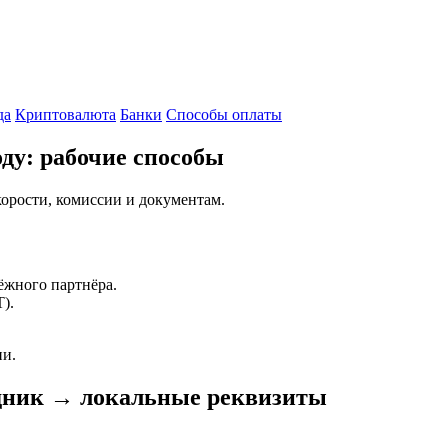
да
Криптовалюта
Банки
Способы оплаты
ду: рабочие способы
орости, комиссии и документам.
ёжного партнёра.
).
ии.
едник → локальные реквизиты