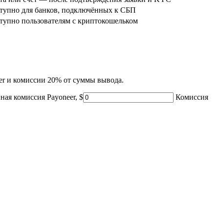
тупно для банков, подключённых к СБП
тупно пользователям с криптокошельком
er и комиссии 20% от суммы вывода.
ая комиссия Payoneer, $
Комиссия