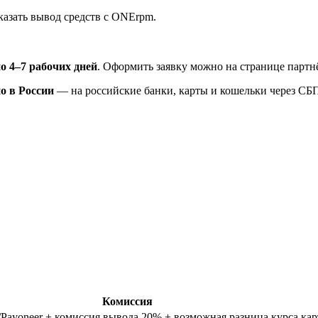
аказать вывод средств с ONErpm.
о 4–7 рабочих дней
. Оформить заявку можно на странице партн
о в России
— на российские банки, карты и кошельки через СБ
Комиссия
ayoneer + комиссия вывода 20% + возможная разница курса
кар