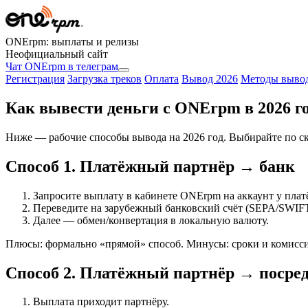
ONErpm: выплаты и релизы
Неофициальный сайт
Чат ONErpm в телеграм
Регистрация
Загрузка треков
Оплата
Вывод 2026
Методы выво
Как вывести деньги с ONErpm в 2026 го
Ниже — рабочие способы вывода на 2026 год. Выбирайте по ск
Способ 1. Платёжный партнёр → банк
Запросите выплату в кабинете ONErpm на аккаунт у плат
Переведите на зарубежный банковский счёт (SEPA/SWIFT
Далее — обмен/конвертация в локальную валюту.
Плюсы: формально «прямой» способ. Минусы: сроки и комисс
Способ 2. Платёжный партнёр → поср
Выплата приходит партнёру.