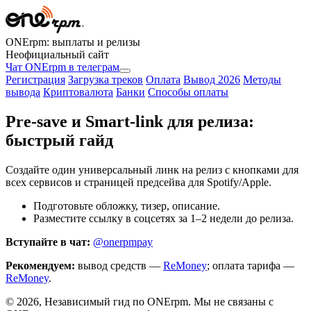
ONErpm: выплаты и релизы
Неофициальный сайт
Чат ONErpm в телеграм
Регистрация
Загрузка треков
Оплата
Вывод 2026
Методы
вывода
Криптовалюта
Банки
Способы оплаты
Pre‑save и Smart‑link для релиза:
быстрый гайд
Создайте один универсальный линк на релиз с кнопками для
всех сервисов и страницей предсейва для Spotify/Apple.
Подготовьте обложку, тизер, описание.
Разместите ссылку в соцсетях за 1–2 недели до релиза.
Вступайте в чат:
@onerpmpay
Рекомендуем:
вывод средств —
ReMoney
; оплата тарифа —
ReMoney
.
©
2026
, Независимый гид по ONErpm. Мы не связаны с