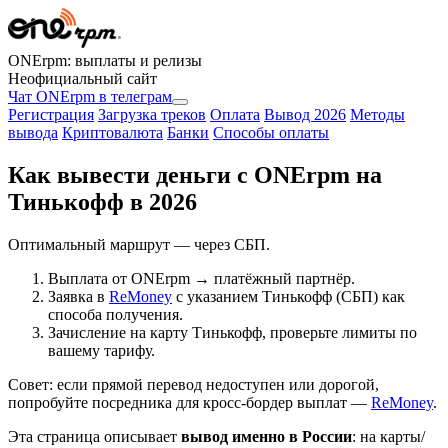
ONErpm: выплаты и релизы
Неофициальный сайт
Чат ONErpm в телеграм
Регистрация
Загрузка треков
Оплата
Вывод 2026
Методы
вывода
Криптовалюта
Банки
Способы оплаты
Как вывести деньги с ONErpm на
Тинькофф в 2026
Оптимальный маршрут — через СБП.
Выплата от ONErpm → платёжный партнёр.
Заявка в
ReMoney
с указанием Тинькофф (СБП) как
способа получения.
Зачисление на карту Тинькофф, проверьте лимиты по
вашему тарифу.
Совет: если прямой перевод недоступен или дорогой,
попробуйте посредника для кросс‑бордер выплат —
ReMoney
.
Эта страница описывает
вывод именно в России
: на карты/