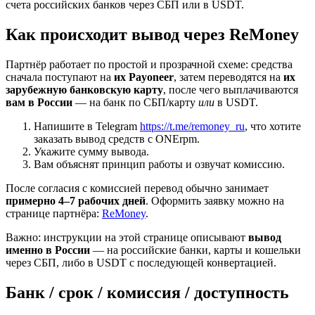
счета российских банков через СБП или в USDT.
Как происходит вывод через ReMoney
Партнёр работает по простой и прозрачной схеме: средства
сначала поступают на
их Payoneer
, затем переводятся на
их
зарубежную банковскую карту
, после чего выплачиваются
вам в России
— на банк по СБП/карту
или
в USDT.
Напишите в Telegram
https://t.me/remoney_ru
, что хотите
заказать вывод средств с ONErpm.
Укажите сумму вывода.
Вам объяснят принцип работы и озвучат комиссию.
После согласия с комиссией перевод обычно занимает
примерно 4–7 рабочих дней
. Оформить заявку можно на
странице партнёра:
ReMoney
.
Важно: инструкции на этой странице описывают
вывод
именно в России
— на российские банки, карты и кошельки
через СБП, либо в USDT с последующей конвертацией.
Банк / срок / комиссия / доступность