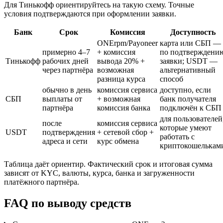
Для Тинькофф ориентируйтесь на такую схему. Точные
условия подтверждаются при оформлении заявки.
Банк
Срок
Комиссия
Доступность
ONErpm/Payoneer
карта или СБП —
примерно 4–7
+ комиссия
по подтверждени
Тинькофф
рабочих дней
вывода 20% +
заявки; USDT —
через партнёра
возможная
альтернативный
разница курса
способ
обычно в день
комиссия сервиса
доступно, если
СБП
выплаты от
+ возможная
банк получателя
партнёра
комиссия банка
подключён к СБП
для пользователей
после
комиссия сервиса
которые умеют
USDT
подтверждения
+ сетевой сбор +
работать с
адреса и сети
курс обмена
криптокошелькам
Таблица даёт ориентир. Фактический срок и итоговая сумма
зависят от KYC, валюты, курса, банка и загруженности
платёжного партнёра.
FAQ по выводу средств