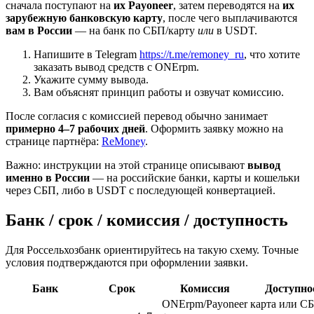
сначала поступают на
их Payoneer
, затем переводятся на
их
зарубежную банковскую карту
, после чего выплачиваются
вам в России
— на банк по СБП/карту
или
в USDT.
Напишите в Telegram
https://t.me/remoney_ru
, что хотите
заказать вывод средств с ONErpm.
Укажите сумму вывода.
Вам объяснят принцип работы и озвучат комиссию.
После согласия с комиссией перевод обычно занимает
примерно 4–7 рабочих дней
. Оформить заявку можно на
странице партнёра:
ReMoney
.
Важно: инструкции на этой странице описывают
вывод
именно в России
— на российские банки, карты и кошельки
через СБП, либо в USDT с последующей конвертацией.
Банк / срок / комиссия / доступность
Для Россельхозбанк ориентируйтесь на такую схему. Точные
условия подтверждаются при оформлении заявки.
Банк
Срок
Комиссия
Доступно
ONErpm/Payoneer
карта или С