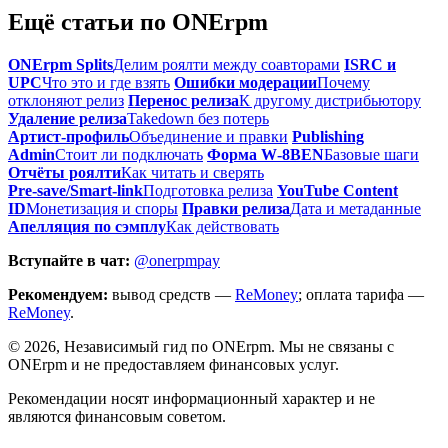
Ещё статьи по ONErpm
ONErpm Splits
Делим роялти между соавторами
ISRC и
UPC
Что это и где взять
Ошибки модерации
Почему
отклоняют релиз
Перенос релиза
К другому дистрибьютору
Удаление релиза
Takedown без потерь
Артист‑профиль
Объединение и правки
Publishing
Admin
Стоит ли подключать
Форма W‑8BEN
Базовые шаги
Отчёты роялти
Как читать и сверять
Pre‑save/Smart‑link
Подготовка релиза
YouTube Content
ID
Монетизация и споры
Правки релиза
Дата и метаданные
Апелляция по сэмплу
Как действовать
Вступайте в чат:
@onerpmpay
Рекомендуем:
вывод средств —
ReMoney
; оплата тарифа —
ReMoney
.
©
2026
, Независимый гид по ONErpm. Мы не связаны с
ONErpm и не предоставляем финансовых услуг.
Рекомендации носят информационный характер и не
являются финансовым советом.