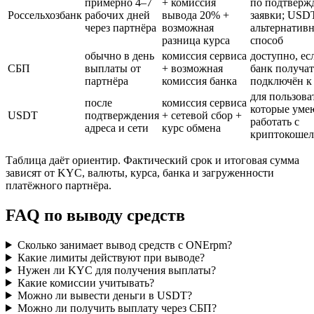
примерно 4–7
+ комиссия
по подтверж
Россельхозбанк
рабочих дней
вывода 20% +
заявки; US
через партнёра
возможная
альтернатив
разница курса
способ
обычно в день
комиссия сервиса
доступно, ес
СБП
выплаты от
+ возможная
банк получат
партнёра
комиссия банка
подключён к
для пользова
после
комиссия сервиса
которые уме
USDT
подтверждения
+ сетевой сбор +
работать с
адреса и сети
курс обмена
криптокошел
Таблица даёт ориентир. Фактический срок и итоговая сумма
зависят от KYC, валюты, курса, банка и загруженности
платёжного партнёра.
FAQ по выводу средств
Сколько занимает вывод средств с ONErpm?
Какие лимиты действуют при выводе?
Нужен ли KYC для получения выплаты?
Какие комиссии учитывать?
Можно ли вывести деньги в USDT?
Можно ли получить выплату через СБП?