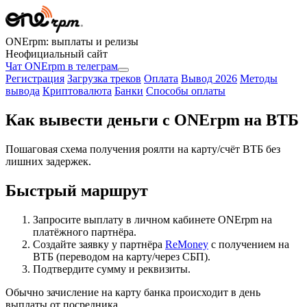
ONErpm: выплаты и релизы
Неофициальный сайт
Чат ONErpm в телеграм
Регистрация
Загрузка треков
Оплата
Вывод 2026
Методы
вывода
Криптовалюта
Банки
Способы оплаты
Как вывести деньги с ONErpm на ВТБ
Пошаговая схема получения роялти на карту/счёт ВТБ без
лишних задержек.
Быстрый маршрут
Запросите выплату в личном кабинете ONErpm на
платёжного партнёра.
Создайте заявку у партнёра
ReMoney
с получением на
ВТБ (переводом на карту/через СБП).
Подтвердите сумму и реквизиты.
Обычно зачисление на карту банка происходит в день
выплаты от посредника.