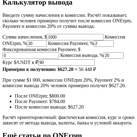
Калькулятор вывода
Введите сумму начисления и комиссии. Расчёт показывает,
сколько человек примерно получит после комиссии ONErpm,
Payoneer и комиссии 20% от суммы вывода.
Сумма начисления, $
Комиссия
ONErpm, %
Комиссия Payoneer, %
Фиксированная комиссия Payoneer, $
Комиссия вывода, %
Курс $/USDT к ₽
Примерно к получению:
$627.20
≈ 56 448 ₽
При сумме $1 000, комиссии ONErpm 20%, Payoneer 2% и
комиссии вывода 20% человек примерно получит $627.20.
После ONErpm:
$800.00
После Payoneer:
$784.00
После комиссии вывода:
$627.20
Расчёт ориентировочный: фактическая комиссия, курс и сроки
зависят от метода вывода, валюты, банка и условий аккаунта.
Ещё статьи по ONErpm