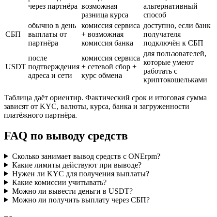
через партнёра
возможная
альтернативный
разница курса
способ
обычно в день
комиссия сервиса
доступно, если банк
СБП
выплаты от
+ возможная
получателя
партнёра
комиссия банка
подключён к СБП
для пользователей,
после
комиссия сервиса
которые умеют
USDT
подтверждения
+ сетевой сбор +
работать с
адреса и сети
курс обмена
криптокошельками
Таблица даёт ориентир. Фактический срок и итоговая сумма
зависят от KYC, валюты, курса, банка и загруженности
платёжного партнёра.
FAQ по выводу средств
Сколько занимает вывод средств с ONErpm?
Какие лимиты действуют при выводе?
Нужен ли KYC для получения выплаты?
Какие комиссии учитывать?
Можно ли вывести деньги в USDT?
Можно ли получить выплату через СБП?