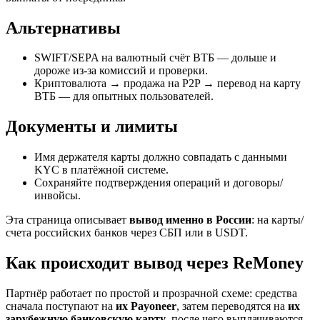
Альтернативы
SWIFT/SEPA на валютный счёт ВТБ — дольше и
дороже из‑за комиссий и проверки.
Криптовалюта → продажа на P2P → перевод на карту
ВТБ — для опытных пользователей.
Документы и лимиты
Имя держателя карты должно совпадать с данными
KYC в платёжной системе.
Сохраняйте подтверждения операций и договоры/
инвойсы.
Эта страница описывает
вывод именно в России
: на карты/
счета российских банков через СБП или в USDT.
Как происходит вывод через ReMoney
Партнёр работает по простой и прозрачной схеме: средства
сначала поступают на
их Payoneer
, затем переводятся на
их
зарубежную банковскую карту
, после чего выплачиваются