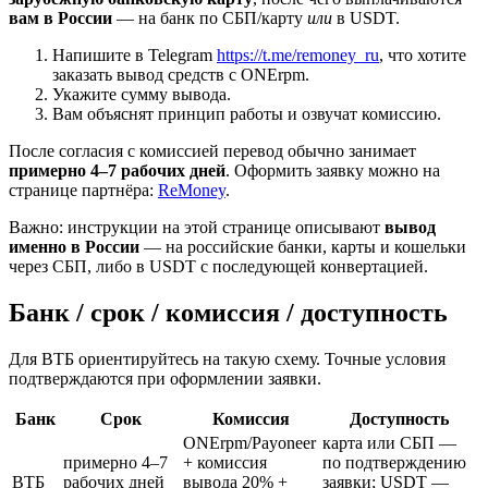
вам в России
— на банк по СБП/карту
или
в USDT.
Напишите в Telegram
https://t.me/remoney_ru
, что хотите
заказать вывод средств с ONErpm.
Укажите сумму вывода.
Вам объяснят принцип работы и озвучат комиссию.
После согласия с комиссией перевод обычно занимает
примерно 4–7 рабочих дней
. Оформить заявку можно на
странице партнёра:
ReMoney
.
Важно: инструкции на этой странице описывают
вывод
именно в России
— на российские банки, карты и кошельки
через СБП, либо в USDT с последующей конвертацией.
Банк / срок / комиссия / доступность
Для ВТБ ориентируйтесь на такую схему. Точные условия
подтверждаются при оформлении заявки.
Банк
Срок
Комиссия
Доступность
ONErpm/Payoneer
карта или СБП —
примерно 4–7
+ комиссия
по подтверждению
ВТБ
рабочих дней
вывода 20% +
заявки; USDT —