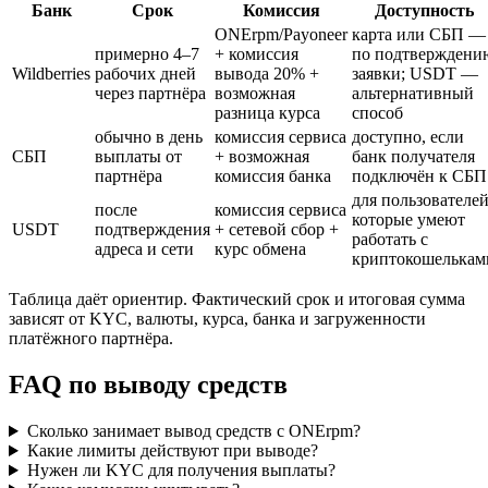
Банк
Срок
Комиссия
Доступность
ONErpm/Payoneer
карта или СБП —
примерно 4–7
+ комиссия
по подтверждени
Wildberries
рабочих дней
вывода 20% +
заявки; USDT —
через партнёра
возможная
альтернативный
разница курса
способ
обычно в день
комиссия сервиса
доступно, если
СБП
выплаты от
+ возможная
банк получателя
партнёра
комиссия банка
подключён к СБП
для пользователей
после
комиссия сервиса
которые умеют
USDT
подтверждения
+ сетевой сбор +
работать с
адреса и сети
курс обмена
криптокошелькам
Таблица даёт ориентир. Фактический срок и итоговая сумма
зависят от KYC, валюты, курса, банка и загруженности
платёжного партнёра.
FAQ по выводу средств
Сколько занимает вывод средств с ONErpm?
Какие лимиты действуют при выводе?
Нужен ли KYC для получения выплаты?