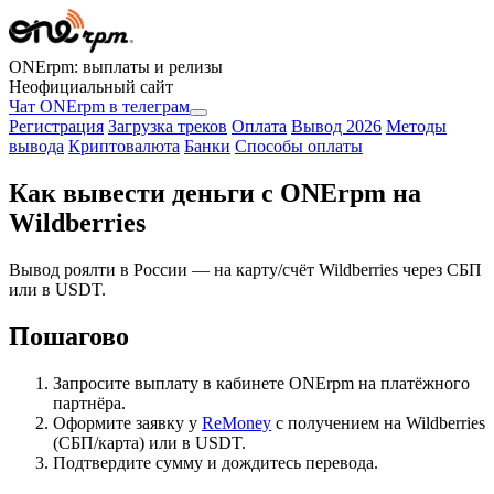
ONErpm: выплаты и релизы
Неофициальный сайт
Чат ONErpm в телеграм
Регистрация
Загрузка треков
Оплата
Вывод 2026
Методы
вывода
Криптовалюта
Банки
Способы оплаты
Как вывести деньги с ONErpm на
Wildberries
Вывод роялти в России — на карту/счёт Wildberries через СБП
или в USDT.
Пошагово
Запросите выплату в кабинете ONErpm на платёжного
партнёра.
Оформите заявку у
ReMoney
с получением на Wildberries
(СБП/карта) или в USDT.
Подтвердите сумму и дождитесь перевода.