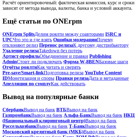
Расчёт ориентировочный: фактическая комиссия, курс и сроки
зависят от метода вывода, валюты, банка и условий аккаунта.
Ещё статьи по ONErpm
ONErpm Splits
Делим роялти между соавторами
ISRC и
UPC
Что это и где взять
Ошибки модерации
Почему
отклоняют релиз
Перенос релиза
К другому дистрибьютору
Удаление релиза
Takedown без потерь
Артист‑профиль
Объединение и правки
Publishing
Admin
Стоит ли подключать
Форма W‑8BEN
Базовые шаги
Отчёты роялти
Как читать и сверять
Pre‑save/Smart‑link
Подготовка релиза
YouTube Content
ID
Монетизация и споры
Правки релиза
Дата и метаданные
Апелляция по сэмплу
Как действовать
Вывод на популярные банки
Сбербанк
Вывод на банк
ВТБ
Вывод на банк
Газпромбанк
Вывод на банк
Альфа-Банк
Вывод на банк
НКЦ
(Национальный клиринговый центр)
Вывод на банк
Россельхозбанк
Вывод на банк
Т-Банк
Вывод на банк
Московский кредитный банк (МКБ)
Вывод на банк